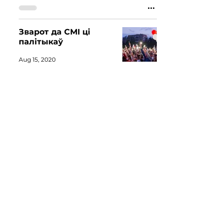
Зварот да СМІ ці
палітыкаў
Aug 15, 2020
Petitions in Support of
Belarus
Aug 14, 2020
Вы жадаеце стаць
валанцёрам або
прапанаваць ініцыятыву, калі