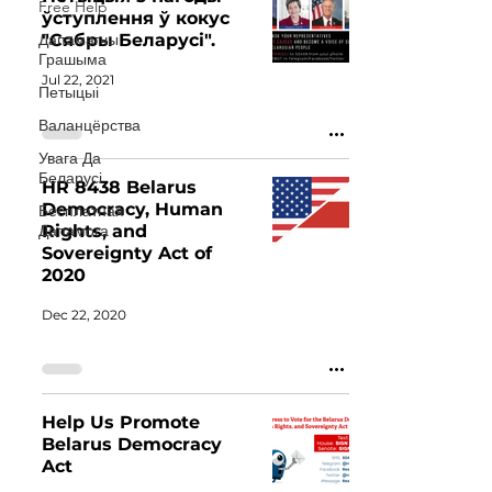
Free Help
ўступлення ў кокус
Дапамагчы
"Сябры Беларусі".
Грашыма
Jul 22, 2021
Петыцыі
Валанцёрства
Увага Да
Беларусі
HR 8438 Belarus
Democracy, Human
Бесплатная
Дапамога
Rights, and
Sovereignty Act of
2020
Dec 22, 2020
Help Us Promote
Belarus Democracy
Act