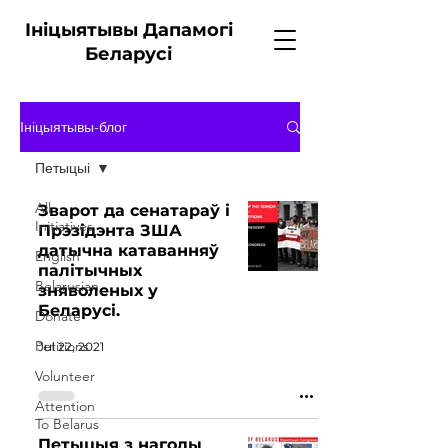
Ініцыятывы Дапамогі
Беларусі
Ініцыятывы-блог
Петыцыі
All
Зварот да сенатараў і
Initiatives
Прэзідэнта ЗША
датычна катаванняў
English
палітычных
Belarusian
зняволеных у
Беларусі.
Donate
Petitions
Jul 22, 2021
Volunteer
Attention
To Belarus
Петыцыя з нагоды