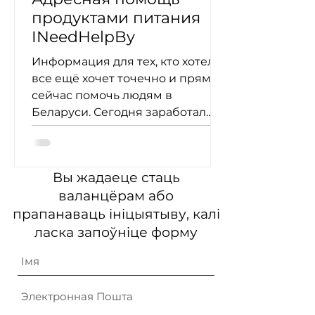
продуктами питания
INeedHelpBy
Информация для тех, кто хотел и
все ещё хочет точечно и прямо
сейчас помочь людям в
Беларуси. Сегодня заработал
проект #ineedhelpby -...
Вы жадаеце стаць
валанцёрам або
прапанаваць ініцыятыву, калі
ласка запоўніце форму